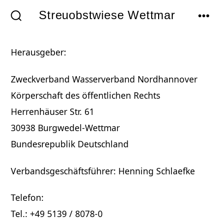
Zum
Streuobstwiese Wettmar
Inhalt
SUCHE
MEN
EIN-/AUSBLENDEN
springen
Herausgeber:
Zweckverband Wasserverband Nordhannover
Körperschaft des öffentlichen Rechts
Herrenhäuser Str. 61
30938 Burgwedel-Wettmar
Bundesrepublik Deutschland
Verbandsgeschäftsführer: Henning Schlaefke
Telefon:
Tel.: +49 5139 / 8078-0